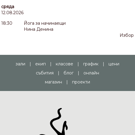
сряда
12.08.2026
18:30
Йога за начинаещи
Нина Денина
Избор
зали
|
екип
|
класове
|
график
|
цени
събития
|
блог
|
онлайн
магазин
|
проекти