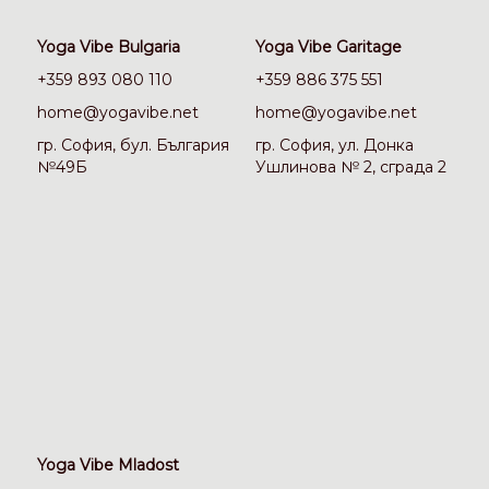
Yoga Vibe Bulgaria
Yoga Vibe Garitage
+359 893 080 110
+359 886 375 551
home@yogavibe.net
home@yogavibe.net
гр. София, бул. България
гр. София, ул. Донка
№49Б
Ушлинова № 2, сграда 2
Yoga Vibe Mladost