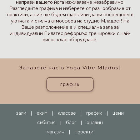
направи вашето йога изживяване незабравимо.
Разгледайте графика и изберете от разнообразие от
практики, а ние ще бъдем щастливи да ви посрещнем в
уютната и стилна атмосфера на студио Младост! На
Ваше разположение е и специална зала за
индивидуални Пилатес реформър тренировки с най-
висок клас оборудване.
Запазете час в Yoga Vibe Mladost
график
зали
|
екип
|
класове
|
график
|
цени
събития
|
блог
|
онлайн
магазин
|
проекти