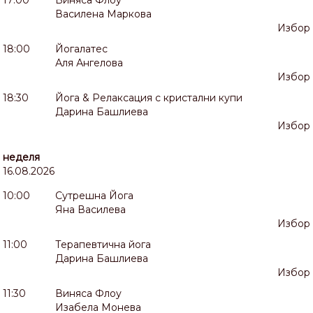
Василена Маркова
Избор
18:00
Йогалатес
Аля Ангелова
Избор
18:30
Йога & Релаксация с кристални купи
Дарина Башлиева
Избор
неделя
16.08.2026
10:00
Сутрешна Йога
Яна Василева
Избор
11:00
Терапевтична йога
Дарина Башлиева
Избор
11:30
Виняса Флоу
Изабела Монева