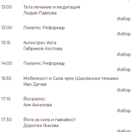
13:00
Тета лечение и медитация
Лидия Павлова
Избор
13:00
Пилатес Реформър
Избор
13:15
Антистрес йога
Габриела Костова
Избор
14:00
Пилатес Реформър
Избор
16:30
Мобилност и Сила чрез Шаолински техники
Иво Дечев
Избор
17:15
Йогалатес
Аля Ангелова
Избор
17:30
Йога за сила и гъвкавост
Доротея Янкова
Избор