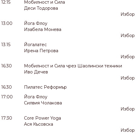
12:15
Мобилност и Сила
Деси Тодорова
Избор
13:00
Йога Флоу
Изабела Монева
Избор
13:15
Йогалатес
Ирена Петрова
Избор
16:30
Мобилност и Сила чрез Шаолински техники
Иво Дечев
Избор
16:30
Пилатес Реформър
17:00
Йога Флоу
Силвия Чолакова
Избор
17:30
Core Power Yoga
Ася Късовска
Избор