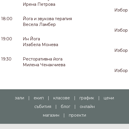
Ирена Петрова
Избор
18:00
Йога и звукова терапия
Весела Ламбер
Избор
19:00
Ин Йога
Изабела Монева
Избор
19:30
Ресторативна йога
Милена Ченакчиева
Избор
зали
|
екип
|
класове
|
график
|
цени
събития
|
блог
|
онлайн
магазин
|
проекти