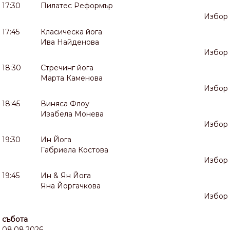
17:30
Пилатес Реформър
Избор
17:45
Класическа йога
Ива Найденова
Избор
18:30
Стречинг йога
Марта Каменова
Избор
18:45
Виняса Флоу
Изабела Монева
Избор
19:30
Ин Йога
Габриела Костова
Избор
19:45
Ин & Ян Йога
Яна Йоргачкова
Избор
събота
08.08.2026