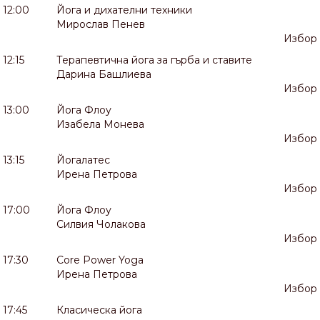
12:00
Йога и дихателни техники
Мирослав Пенев
Избор
12:15
Терапевтична йога за гърба и ставите
Дарина Башлиева
Избор
13:00
Йога Флоу
Изабела Монева
Избор
13:15
Йогалатес
Ирена Петрова
Избор
17:00
Йога Флоу
Силвия Чолакова
Избор
17:30
Core Power Yoga
Ирена Петрова
Избор
17:45
Класическа йога