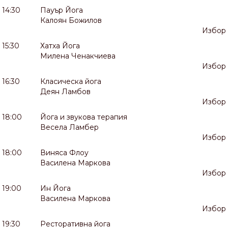
14:30
Пауър Йога
Калоян Божилов
Избор
15:30
Хатха Йога
Милена Ченакчиева
Избор
16:30
Класическа йога
Деян Ламбов
Избор
18:00
Йога и звукова терапия
Весела Ламбер
Избор
18:00
Виняса Флоу
Василена Маркова
Избор
19:00
Ин Йога
Василена Маркова
Избор
19:30
Ресторативна йога