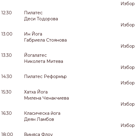
Избор
12:30
Пилатес
Деси Тодорова
Избор
13:00
Ин Йога
Габриела Стоянова
Избор
13:30
Йогалатес
Николета Митева
Избор
14:30
Пилатес Реформър
Избор
15:30
Хатха Йога
Милена Ченакчиева
Избор
16:30
Класическа йога
Деян Ламбов
Избор
18:00
Виняса Флоу