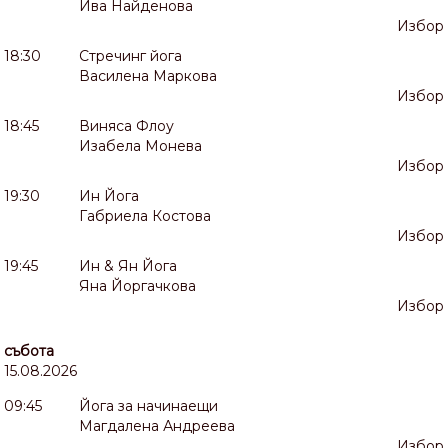
Ива Найденова
Избор
18:30
Стречинг йога
Василена Маркова
Избор
18:45
Виняса Флоу
Изабела Монева
Избор
19:30
Ин Йога
Габриела Костова
Избор
19:45
Ин & Ян Йога
Яна Йоргачкова
Избор
събота
15.08.2026
09:45
Йога за начинаещи
Магдалена Андреева
Избор