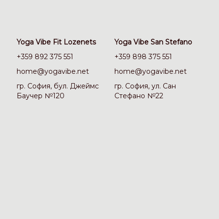
Yoga Vibe Fit Lozenets
Yoga Vibe San Stefano
+359 892 375 551
+359 898 375 551
home@yogavibe.net
home@yogavibe.net
гр. София, бул. Джеймс
гр. София, ул. Сан
Баучер №120
Стефано №22