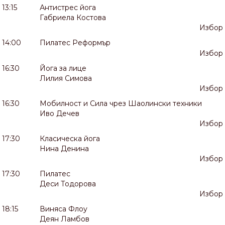
13:15
Антистрес йога
Габриела Костова
Избор
14:00
Пилатес Реформър
Избор
16:30
Йога за лице
Лилия Симова
Избор
16:30
Мобилност и Сила чрез Шаолински техники
Иво Дечев
Избор
17:30
Класическа йога
Нина Денина
Избор
17:30
Пилатес
Деси Тодорова
Избор
18:15
Виняса Флоу
Деян Ламбов