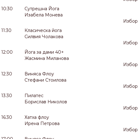
10:30
Сутрешна Йога
Изабела Монева
Избор
11:30
Класическа йога
Силвия Чолакова
Избор
12:00
Йога за дами 40+
Жасмина Миланова
Избор
12:30
Виняса Флоу
Стефани Стоилова
Избор
13:30
Пилатес
Борислав Николов
Избор
16:30
Хатха флоу
Ирена Петрова
Избор
17:00
Виняса Флоу