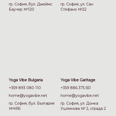
гр. София, бул. Джеймс
гр. София, ул. Сан
Баучер №120
Стефано №22
Yoga Vibe Bulgaria
Yoga Vibe Garitage
+359 893 080 110
+359 886 375 551
home@yogavibe.net
home@yogavibe.net
гр. София, бул. България
гр. София, ул. Донка
№49Б
Ушлинова № 2, сграда 2