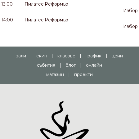
13:00
Пилатес Реформър
Избор
14:00
Пилатес Реформър
Избор
зали
|
екип
|
класове
|
график
|
цени
събития
|
блог
|
онлайн
магазин
|
проекти