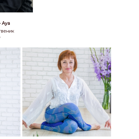
- Aya
твеник
e