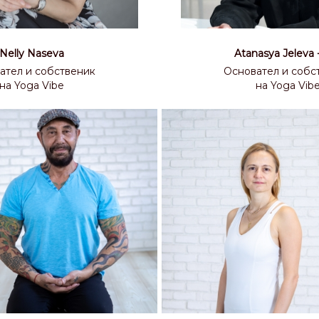
Nelly Naseva
Atanasya Jeleva 
ател и собственик
Основател и собс
на Yoga Vibe
на Yoga Vib