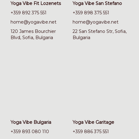
Yoga Vibe Fit Lozenets
Yoga Vibe San Stefano
+359 892 375 551
+359 898 375 551
home@yogavibe.net
home@yogavibe.net
120 James Bourchier
22 San Stefano Str, Sofia,
Blvd, Sofia, Bulgaria
Bulgaria
Yoga Vibe Bulgaria
Yoga Vibe Garitage
+359 893 080 110
+359 886 375 551