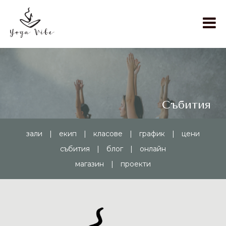
Събития
зали
|
екип
|
класове
|
график
|
цени
събития
|
блог
|
онлайн
магазин
|
проекти