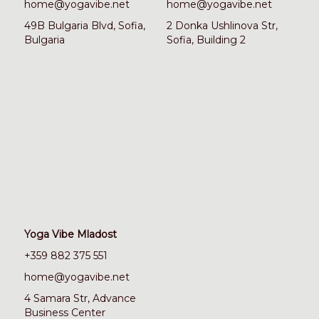
home@yogavibe.net
home@yogavibe.net
49B Bulgaria Blvd, Sofia,
2 Donka Ushlinova Str,
Bulgaria
Sofia, Building 2
Yoga Vibe Mladost
+359 882 375 551
home@yogavibe.net
4 Samara Str, Advance
Business Center