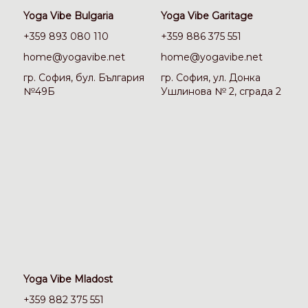
Yoga Vibe Bulgaria
Yoga Vibe Garitage
+359 893 080 110
+359 886 375 551
home@yogavibe.net
home@yogavibe.net
гр. София, бул. България
гр. София, ул. Донка
№49Б
Ушлинова № 2, сграда 2
Yoga Vibe Mladost
+359 882 375 551