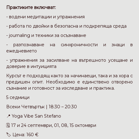
Практиките включват:
- водени медитации и упражнения
- работа по двойки в безопасна и подкрепяща среда
- journaling и техники за осъзнаване
- разпознаване на синхроничности и знаци в
ежедневието
- упражнения за засилване на вътрешното усещане и
доверие в интуицията
Курсът е подходящ както за начинаещи, така и за хора с
предишен опит. Необходимо е единствено отворено
съзнание и готовност за изследване и практика.
5 седмици
Всеки Четвъртък | 18:30 – 20:30
📍 Yoga Vibe San Stefano
🗓️ 17 и 24 септември, 01, 08, 15 октомври
🏷️ Цена: 160 €