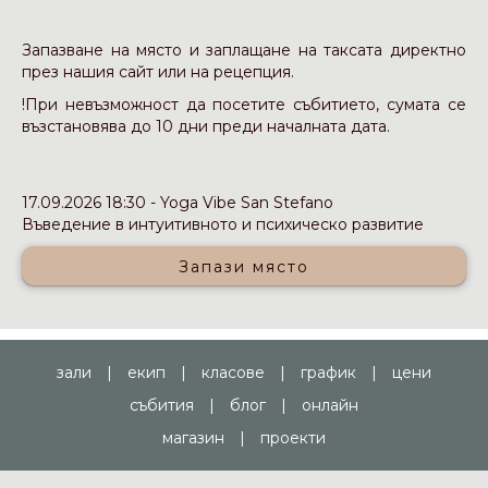
Запазване на място и заплащане на таксата директно
през нашия сайт или на рецепция.
!При невъзможност да посетите събитието, сумата се
възстановява до 10 дни преди началната дата.
17.09.2026 18:30 - Yoga Vibe San Stefano
Въведение в интуитивното и психическо развитие
Запази място
зали
|
екип
|
класове
|
график
|
цени
събития
|
блог
|
онлайн
магазин
|
проекти