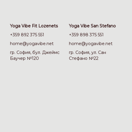
Yoga Vibe Fit Lozenets
Yoga Vibe San Stefano
+359 892 375 551
+359 898 375 551
home@yogavibe.net
home@yogavibe.net
гр. София, бул. Джеймс
гр. София, ул. Сан
Баучер №120
Стефано №22