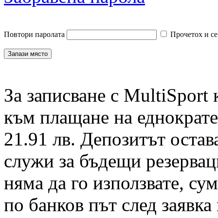
Повтори паролата
Прочетох и се
За записване с MultiSport
към плащане на еднократен
21.91 лв. Депозитът остав
служи за бъдещи резервац
няма да го използвате, су
по банков път след заявка