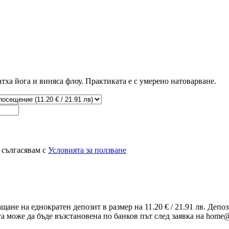
тха йога и виняса флоу. Практиката е с умерено натоварване.
 сългасявам с
Условията за ползване
ащане на еднократен депозит в размер на 11.20 € / 21.91 лв. Деп
та може да бъде възстановена по банков път след заявка на home@