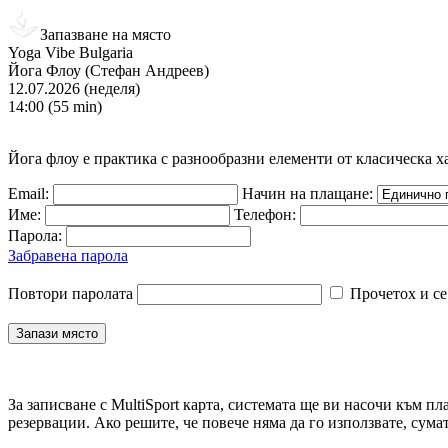
Запазване на място
Yoga Vibe Bulgaria
Йога Флоу (Стефан Андреев)
12.07.2026 (неделя)
14:00 (55 min)
Йога флоу е практика с разнообразни елементи от класическа ха
Email:
Начин на плащане:
Име:
Телефон:
Парола:
Забравена парола
Повтори паролата
Прочетох и се
За записване с MultiSport карта, системата ще ви насочи към пл
резервации. Ако решите, че повече няма да го използвате, сума