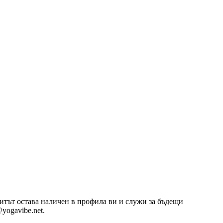
озитът остава наличен в профила ви и служи за бъдещи
yogavibe.net.