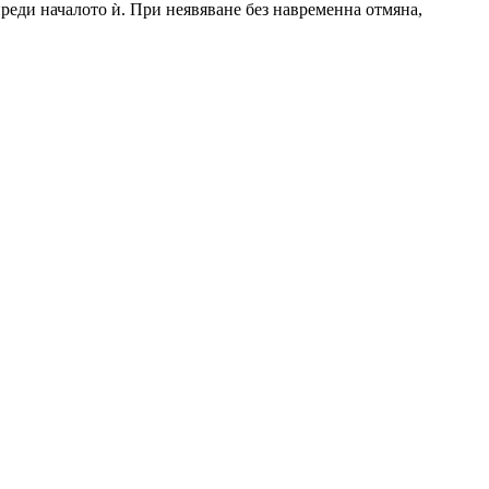
 преди началото ѝ. При неявяване без навременна отмяна,