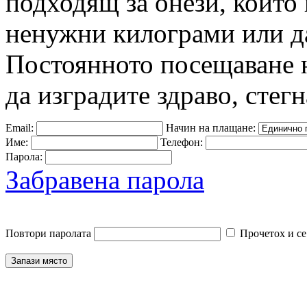
подходящ за онези, които 
ненужни килограми или да
Постоянното посещаване 
да изградите здраво, стегн
Email:
Начин на плащане:
Име:
Телефон:
Парола:
Забравена парола
Повтори паролата
Прочетох и се