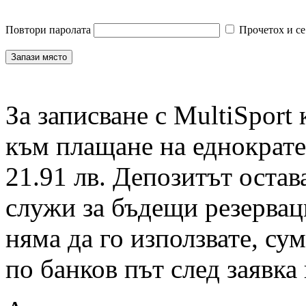
Повтори паролата
Прочетох и се
За записване с MultiSport
към плащане на еднократен
21.91 лв. Депозитът остав
служи за бъдещи резервац
няма да го използвате, су
по банков път след заявка