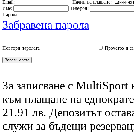
Email:
Начин на плащане:
Име:
Телефон:
Парола:
Забравена парола
Повтори паролата
Прочетох и се
За записване с MultiSport
към плащане на еднократен
21.91 лв. Депозитът остав
служи за бъдещи резервац