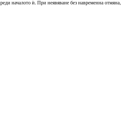
 преди началото ѝ. При неявяване без навременна отмяна,