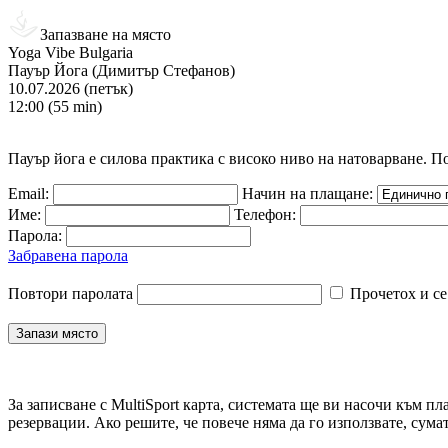
Запазване на място
Yoga Vibe Bulgaria
Пауър Йога (Димитър Стефанов)
10.07.2026 (петък)
12:00 (55 min)
Пауър йога е силова практика с високо ниво на натоварване. П
Email:
Начин на плащане:
Име:
Телефон:
Парола:
Забравена парола
Повтори паролата
Прочетох и се
За записване с MultiSport карта, системата ще ви насочи към пл
резервации. Ако решите, че повече няма да го използвате, сума