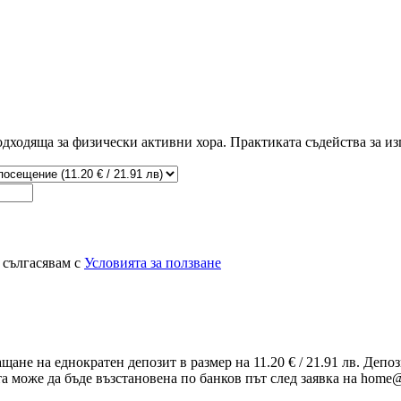
одходяща за физически активни хора. Практиката съдейства за из
 сългасявам с
Условията за ползване
ащане на еднократен депозит в размер на 11.20 € / 21.91 лв. Деп
та може да бъде възстановена по банков път след заявка на home@