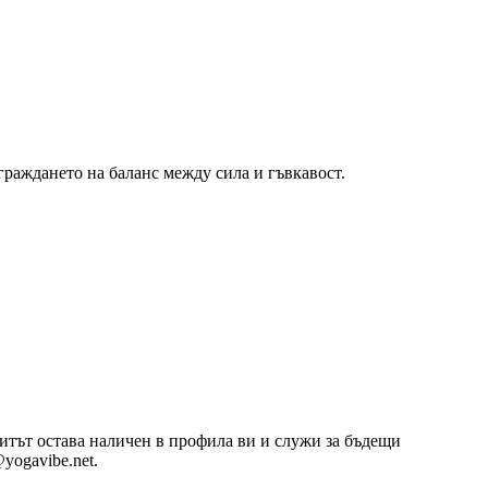
граждането на баланс между сила и гъвкавост.
озитът остава наличен в профила ви и служи за бъдещи
yogavibe.net.