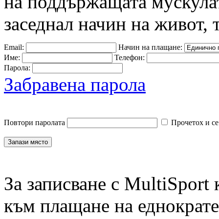
на поддържащата мускулат
заседнал начин на живот, 
Email:
Начин на плащане:
Име:
Телефон:
Парола:
Забравена парола
Повтори паролата
Прочетох и се
За записване с MultiSport
към плащане на еднократен