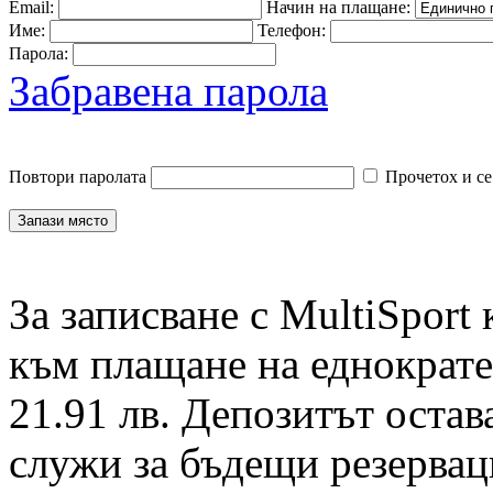
Email:
Начин на плащане:
Име:
Телефон:
Парола:
Забравена парола
Повтори паролата
Прочетох и се
За записване с MultiSport
към плащане на еднократен
21.91 лв. Депозитът остав
служи за бъдещи резервац