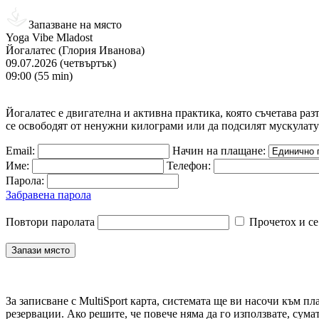
Запазване на място
Yoga Vibe Mladost
Йогалатес (Глория Иванова)
09.07.2026 (четвъртък)
09:00 (55 min)
Йогалатес е двигателна и активна практика, която съчетава раз
се освободят от ненужни килограми или да подсилят мускулатур
Email:
Начин на плащане:
Име:
Телефон:
Парола:
Забравена парола
Повтори паролата
Прочетох и се
За записване с MultiSport карта, системата ще ви насочи към пл
резервации. Ако решите, че повече няма да го използвате, сума