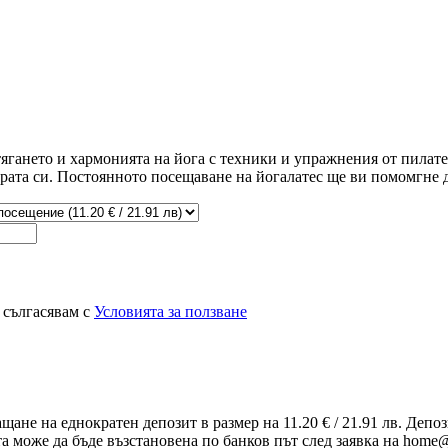
тягането и хармонията на йога с техники и упражнения от пилатес
ата си. Постоянното посещаване на йогалатес ще ви помомгне да
 сългасявам с
Условията за ползване
ащане на еднократен депозит в размер на 11.20 € / 21.91 лв. Деп
та може да бъде възстановена по банков път след заявка на home@