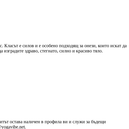
. Класът е силов и е особено подходящ за онези, които искат да
 изградите здраво, стегнато, силно и красиво тяло.
озитът остава наличен в профила ви и служи за бъдещи
yogavibe.net.