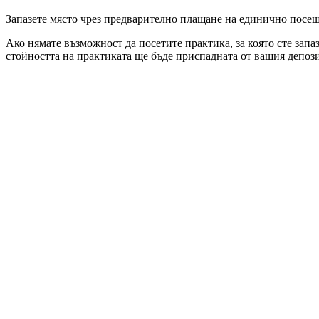
Запазете място чрез предварително плащане на единично посеще
Ако нямате възможност да посетите практика, за която сте запа
стойността на практиката ще бъде приспадната от вашия депози