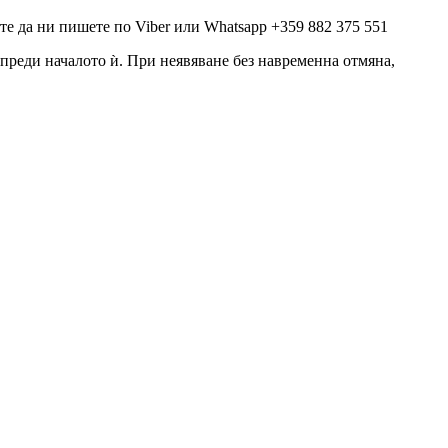
е да ни пишете по Viber или Whatsapp +359 882 375 551
а преди началото ѝ. При неявяване без навременна отмяна,