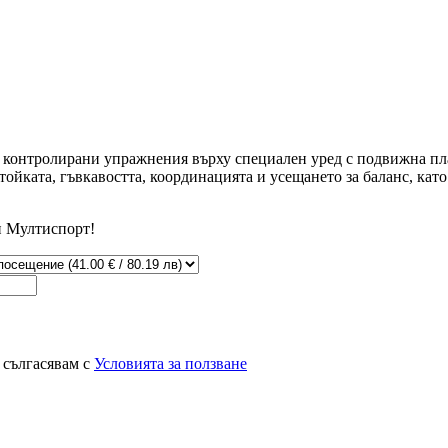
, контролирани упражнения върху специален уред с подвижна пл
ойката, гъвкавостта, координацията и усещането за баланс, кат
и Мултиспорт!
 сългасявам с
Условията за ползване