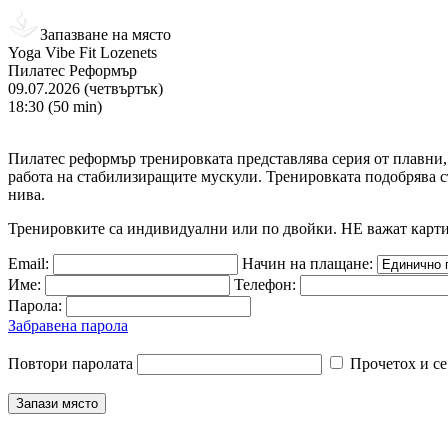
Запазване на място
Yoga Vibe Fit Lozenets
Пилатес Реформър
09.07.2026 (четвъртък)
18:30 (50 min)
Пилатес реформър тренировката представлява серия от плавни
работа на стабилизиращите мускули. Тренировката подобрява ст
нива.
Тренировките са индивидуални или по двойки. НЕ важат карт
Email:
Начин на плащане:
Име:
Телефон:
Парола:
Забравена парола
Повтори паролата
Прочетох и се