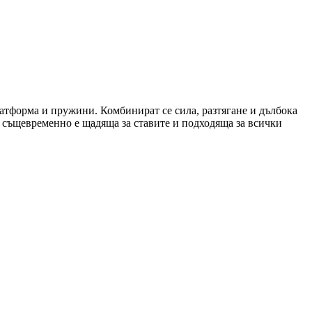
атформа и пружини. Комбинират се сила, разтягане и дълбока
о същевременно е щадяща за ставите и подходяща за всички