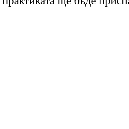
практиката ще бъде присп