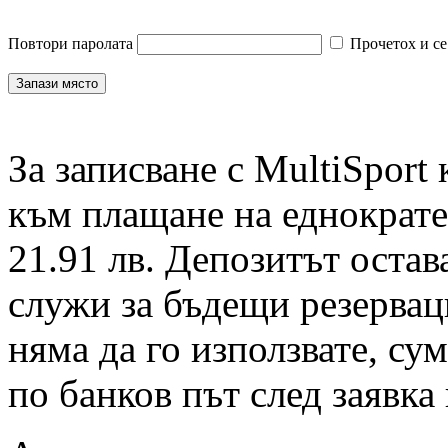
Повтори паролата
Прочетох и се
За записване с MultiSport
към плащане на еднократен
21.91 лв. Депозитът остав
служи за бъдещи резервац
няма да го използвате, су
по банков път след заявка