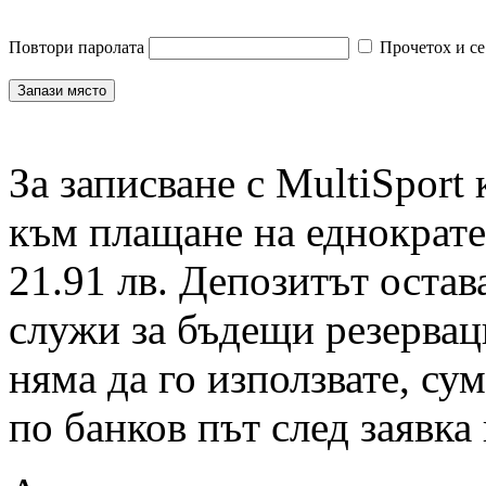
Повтори паролата
Прочетох и се
За записване с MultiSport
към плащане на еднократен
21.91 лв. Депозитът остав
служи за бъдещи резервац
няма да го използвате, су
по банков път след заявка