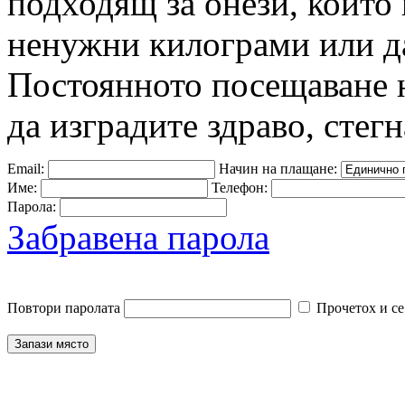
подходящ за онези, които 
ненужни килограми или да
Постоянното посещаване 
да изградите здраво, стегн
Email:
Начин на плащане:
Име:
Телефон:
Парола:
Забравена парола
Повтори паролата
Прочетох и се