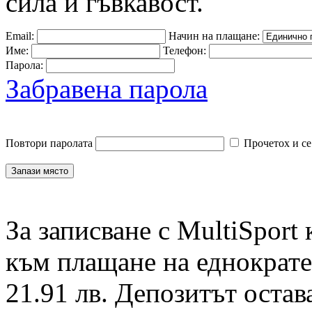
сила и гъвкавост.
Email:
Начин на плащане:
Име:
Телефон:
Парола:
Забравена парола
Повтори паролата
Прочетох и се
За записване с MultiSport
към плащане на еднократен
21.91 лв. Депозитът остав