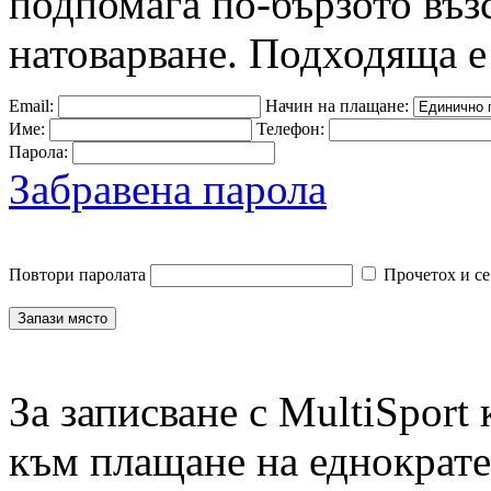
подпомага по-бързото въз
натоварване. Подходяща е
Email:
Начин на плащане:
Име:
Телефон:
Парола:
Забравена парола
Повтори паролата
Прочетох и се
За записване с MultiSport
към плащане на еднократен