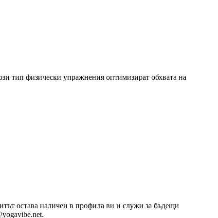
Този тип физически упражнения оптимизират обхвата на
озитът остава наличен в профила ви и служи за бъдещи
yogavibe.net.