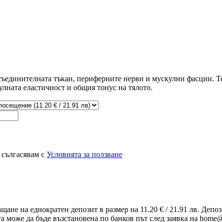
, съединителната тъкан, периферните нерви и мускулни фасции. 
улната еластичност и общия тонус на тялото.
 сългасявам с
Условията за ползване
ащане на еднократен депозит в размер на 11.20 € / 21.91 лв. Деп
та може да бъде възстановена по банков път след заявка на home@