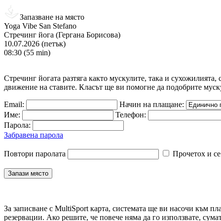
Запазване на място
Yoga Vibe San Stefano
Стречинг йога (Гергана Борисова)
10.07.2026 (петък)
08:30 (55 min)
Стречинг йогата разтяга както мускулите, така и сухожилията
движение на ставите. Класът ще ви помогне да подобрите муск
Email:
Начин на плащане:
Име:
Телефон:
Парола:
Забравена парола
Повтори паролата
Прочетох и се
За записване с MultiSport карта, системата ще ви насочи към пл
резервации. Ако решите, че повече няма да го използвате, сума