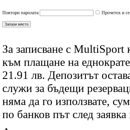
Повтори паролата
Прочетох и се
За записване с MultiSport
към плащане на еднократен
21.91 лв. Депозитът остав
служи за бъдещи резервац
няма да го използвате, су
по банков път след заявка