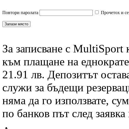
Повтори паролата
Прочетох и се
За записване с MultiSport
към плащане на еднократен
21.91 лв. Депозитът остав
служи за бъдещи резервац
няма да го използвате, су
по банков път след заявка