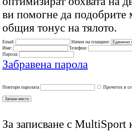
оптимизират обхвата на д
ви помогне да подобрите 
общия тонус на тялото.
Email:
Начин на плащане:
Име:
Телефон:
Парола:
Забравена парола
Повтори паролата
Прочетох и се
За записване с MultiSport