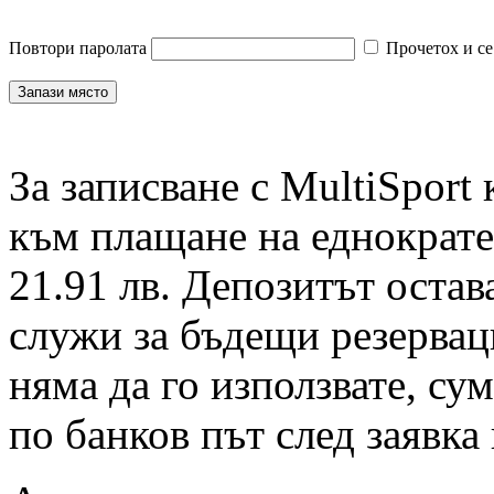
Повтори паролата
Прочетох и се
За записване с MultiSport
към плащане на еднократен
21.91 лв. Депозитът остав
служи за бъдещи резервац
няма да го използвате, су
по банков път след заявка