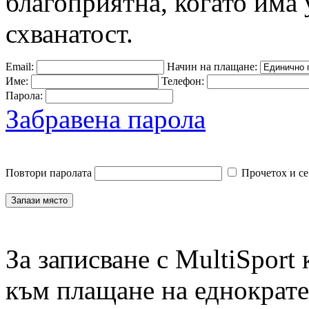
благоприятна, когато има 
схванатост.
Email:
Начин на плащане:
Име:
Телефон:
Парола:
Забравена парола
Повтори паролата
Прочетох и се
За записване с MultiSport
към плащане на еднократен