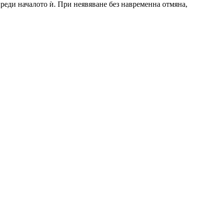
 преди началото ѝ. При неявяване без навременна отмяна,