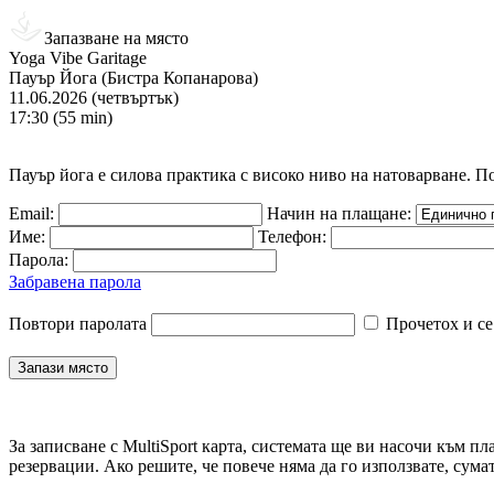
Запазване на място
Yoga Vibe Garitage
Пауър Йога (Бистра Копанарова)
11.06.2026 (четвъртък)
17:30 (55 min)
Пауър йога е силова практика с високо ниво на натоварване. П
Email:
Начин на плащане:
Име:
Телефон:
Парола:
Забравена парола
Повтори паролата
Прочетох и се
За записване с MultiSport карта, системата ще ви насочи към пл
резервации. Ако решите, че повече няма да го използвате, сума