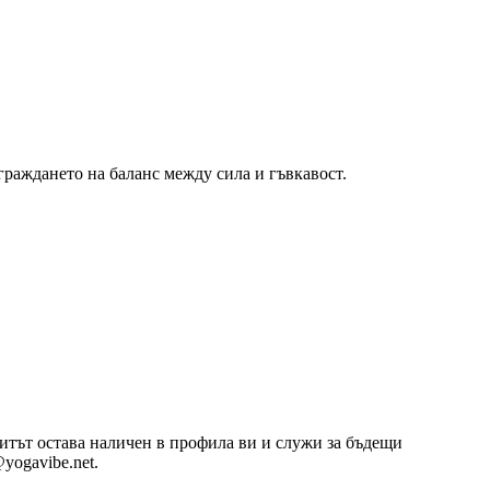
граждането на баланс между сила и гъвкавост.
озитът остава наличен в профила ви и служи за бъдещи
yogavibe.net.