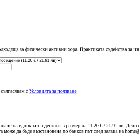
одходяща за физически активни хора. Практиката съдейства за из
 сългасявам с
Условията за ползване
ащане на еднократен депозит в размер на 11.20 € / 21.91 лв. Деп
та може да бъде възстановена по банков път след заявка на home@