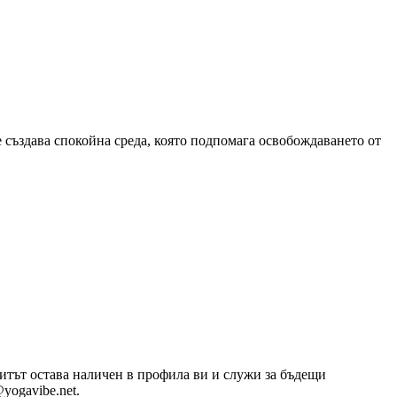
е създава спокойна среда, която подпомага освобождаването от
озитът остава наличен в профила ви и служи за бъдещи
yogavibe.net.