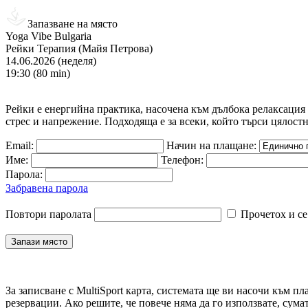
Запазване на място
Yoga Vibe Bulgaria
Рейки Терапия (Майя Петрова)
14.06.2026 (неделя)
19:30 (80 min)
Рейки е енергийна практика, насочена към дълбока релаксация 
стрес и напрежение. Подходяща е за всеки, който търси цялост
Email:
Начин на плащане:
Име:
Телефон:
Парола:
Забравена парола
Повтори паролата
Прочетох и се
За записване с MultiSport карта, системата ще ви насочи към пл
резервации. Ако решите, че повече няма да го използвате, сума