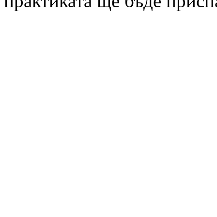
практиката ще бъде присп