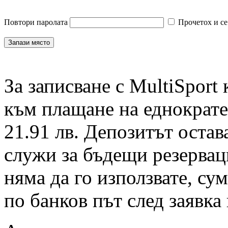
Повтори паролата
Прочетох и се
За записване с MultiSport
към плащане на еднократен
21.91 лв. Депозитът остав
служи за бъдещи резервац
няма да го използвате, су
по банков път след заявка