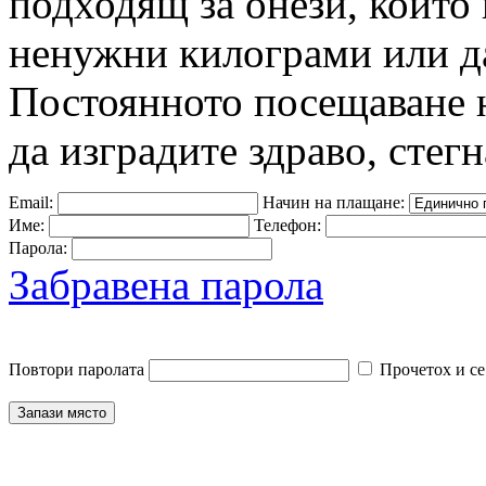
подходящ за онези, които 
ненужни килограми или да
Постоянното посещаване 
да изградите здраво, стегн
Email:
Начин на плащане:
Име:
Телефон:
Парола:
Забравена парола
Повтори паролата
Прочетох и се