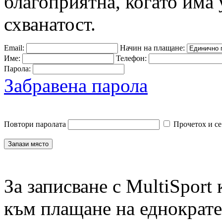
благоприятна, когато има 
схванатост.
Email:
Начин на плащане:
Име:
Телефон:
Парола:
Забравена парола
Повтори паролата
Прочетох и се
За записване с MultiSport
към плащане на еднократен