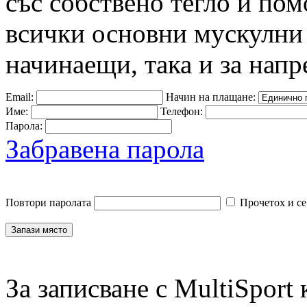
със собствено тегло и пом
всички основни мускулни 
начинаещи, така и за напр
Email:
Начин на плащане:
Име:
Телефон:
Парола:
Забравена парола
Повтори паролата
Прочетох и се
За записване с MultiSport