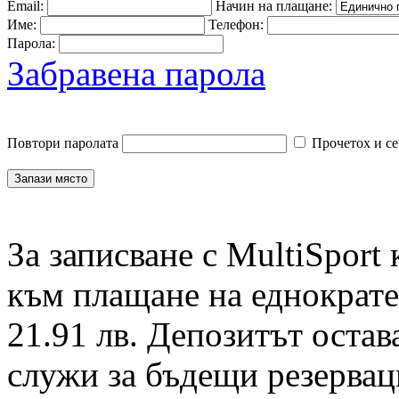
Email:
Начин на плащане:
Име:
Телефон:
Парола:
Забравена парола
Повтори паролата
Прочетох и се
За записване с MultiSport
към плащане на еднократен
21.91 лв. Депозитът остав
служи за бъдещи резервац