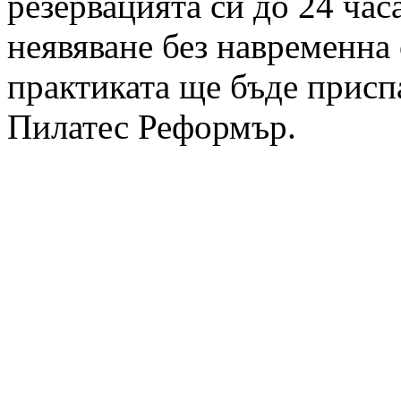
резервацията си до 24 час
неявяване без навременна 
практиката ще бъде приспа
Пилатес Реформър.