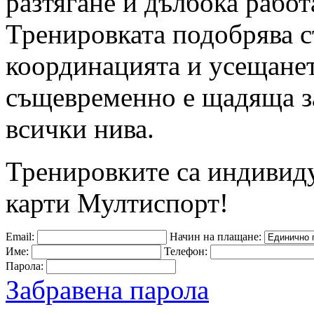
разтягане и дълбока рабо
Тренировката подобрява ст
координацията и усещането
същевременно е щадяща за
всички нива.
Тренировките са индивид
карти Мултиспорт!
Email:
Начин на плащане:
Име:
Телефон:
Парола:
Забравена парола