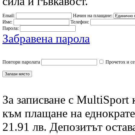
сила и гъвкавост.
Email:
Начин на плащане:
Име:
Телефон:
Парола:
Забравена парола
Повтори паролата
Прочетох и се
За записване с MultiSport
към плащане на еднократен
21.91 лв. Депозитът остав