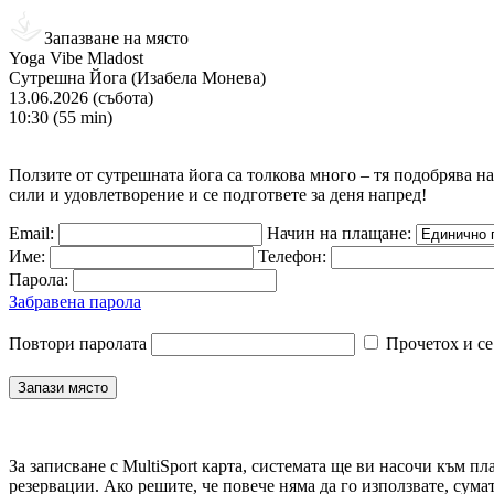
Запазване на място
Yoga Vibe Mladost
Сутрешна Йога (Изабела Монева)
13.06.2026 (събота)
10:30 (55 min)
Ползите от сутрешната йога са толкова много – тя подобрява на
сили и удовлетворение и се подгответе за деня напред!
Email:
Начин на плащане:
Име:
Телефон:
Парола:
Забравена парола
Повтори паролата
Прочетох и се
За записване с MultiSport карта, системата ще ви насочи към пл
резервации. Ако решите, че повече няма да го използвате, сума