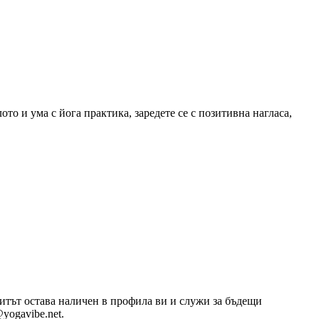
то и ума с йога практика, заредете се с позитивна нагласа,
озитът остава наличен в профила ви и служи за бъдещи
yogavibe.net.