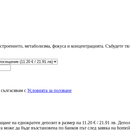
строението, метаболизма, фокуса и концентрацията. Събудете тяло
 сългасявам с
Условията за ползване
ащане на еднократен депозит в размер на 11.20 € / 21.91 лв. Деп
та може да бъде възстановена по банков път след заявка на home@