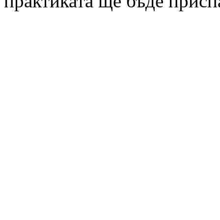
практиката ще бъде присп