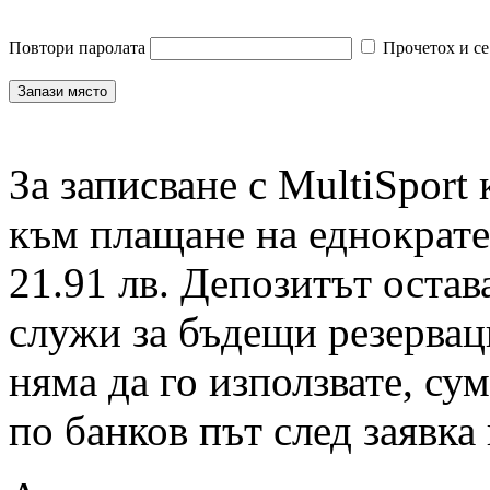
Повтори паролата
Прочетох и се
За записване с MultiSport
към плащане на еднократен
21.91 лв. Депозитът остав
служи за бъдещи резервац
няма да го използвате, су
по банков път след заявка