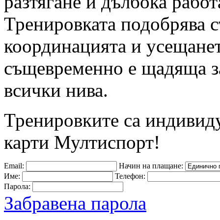
разтягане и дълбока рабо
Тренировката подобрява ст
координацията и усещането
същевременно е щадяща за
всички нива.
Тренировките са индивид
карти Мултиспорт!
Email:
Начин на плащане:
Име:
Телефон:
Парола:
Забравена парола