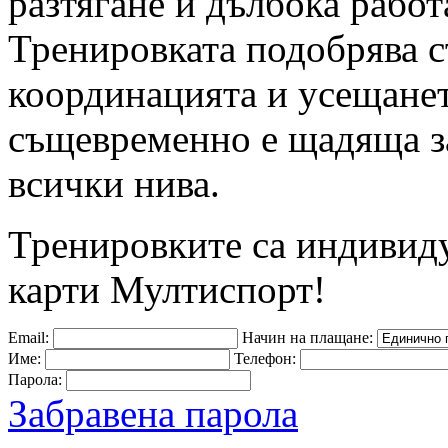
разтягане и дълбока рабо
Тренировката подобрява ст
координацията и усещането
същевременно е щадяща за
всички нива.
Тренировките са индивид
карти Мултиспорт!
Email:
Начин на плащане:
Име:
Телефон:
Парола:
Забравена парола