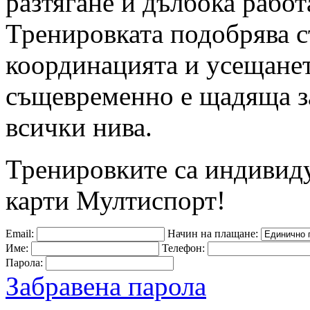
разтягане и дълбока рабо
Тренировката подобрява ст
координацията и усещането
същевременно е щадяща за
всички нива.
Тренировките са индивид
карти Мултиспорт!
Email:
Начин на плащане:
Име:
Телефон:
Парола:
Забравена парола