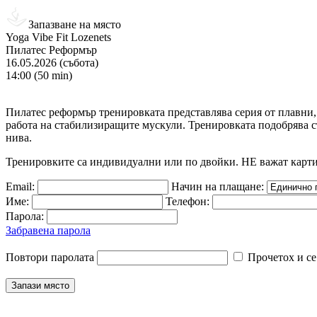
Запазване на място
Yoga Vibe Fit Lozenets
Пилатес Реформър
16.05.2026 (събота)
14:00 (50 min)
Пилатес реформър тренировката представлява серия от плавни
работа на стабилизиращите мускули. Тренировката подобрява ст
нива.
Тренировките са индивидуални или по двойки. НЕ важат карт
Email:
Начин на плащане:
Име:
Телефон:
Парола:
Забравена парола
Повтори паролата
Прочетох и се