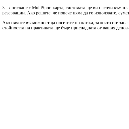
За записване с MultiSport карта, системата ще ви насочи към пл
резервации. Ако решите, че повече няма да го използвате, сума
Ако нямате възможност да посетите практика, за която сте запа
стойността на практиката ще бъде приспадната от вашия депози