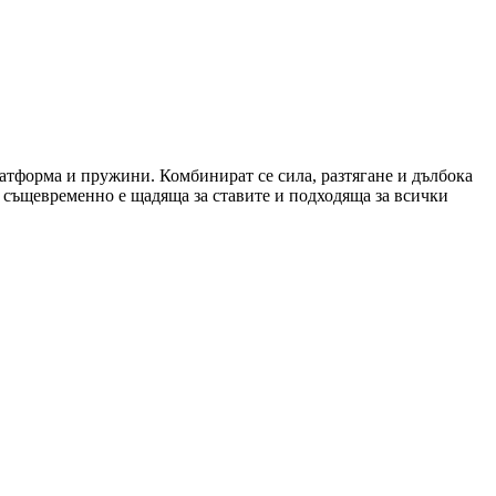
атформа и пружини. Комбинират се сила, разтягане и дълбока
о същевременно е щадяща за ставите и подходяща за всички