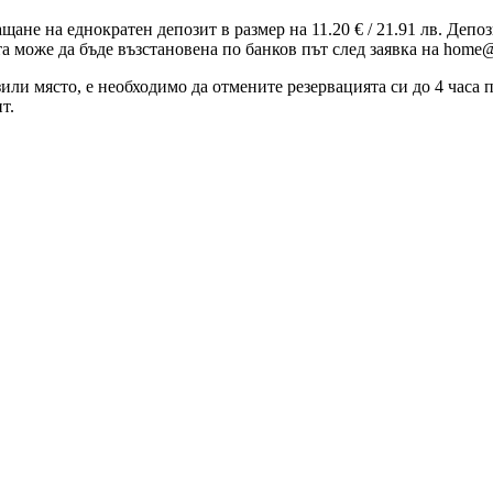
ащане на еднократен депозит в размер на 11.20 € / 21.91 лв. Деп
та може да бъде възстановена по банков път след заявка на home@
зили място, е необходимо да отмените резервацията си до 4 часа
т.