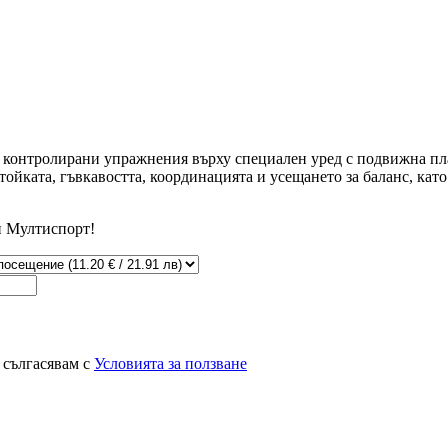
, контролирани упражнения върху специален уред с подвижна пл
ойката, гъвкавостта, координацията и усещането за баланс, кат
и Мултиспорт!
 сългасявам с
Условията за ползване