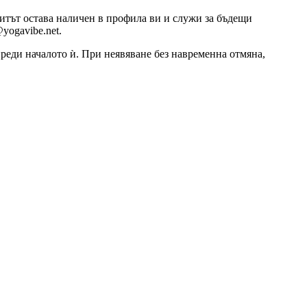
озитът остава наличен в профила ви и служи за бъдещи
yogavibe.net.
 преди началото ѝ. При неявяване без навременна отмяна,