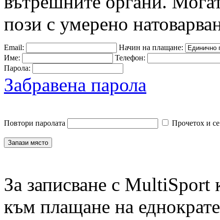
вътрешните органи. Могат
пози с умерено натоварван
Email:
Начин на плащане:
Име:
Телефон:
Парола:
Забравена парола
Повтори паролата
Прочетох и се
За записване с MultiSport
към плащане на еднократен