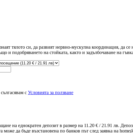
наят тялото си, да развият нервно-мускулна координация, да се
що и подобряването на стойката, както и задълбочаване на гъвка
 сългасявам с
Условията за ползване
ащане на еднократен депозит в размер на 11.20 € / 21.91 лв. Деп
та може да бъде възстановена по банков път след заявка на home@