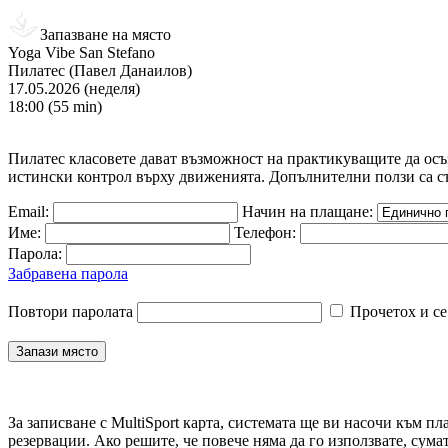
Запазване на място
Yoga Vibe San Stefano
Пилатес (Павел Данаилов)
17.05.2026 (неделя)
18:00 (55 min)
Пилатес класовете дават възможност на практикуващите да осъз
истински контрол върху движенията. Допълнителни ползи са съ
Email:
Начин на плащане:
Име:
Телефон:
Парола:
Забравена парола
Повтори паролата
Прочетох и се
За записване с MultiSport карта, системата ще ви насочи към пл
резервации. Ако решите, че повече няма да го използвате, сума