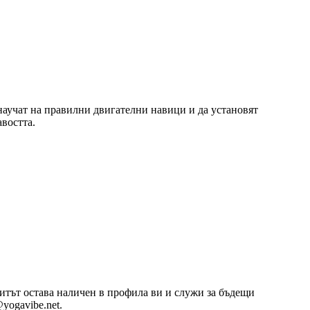
 научат на правилни двигателни навици и да установят
востта.
озитът остава наличен в профила ви и служи за бъдещи
yogavibe.net.