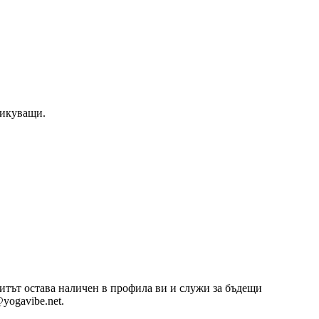
тикуващи.
озитът остава наличен в профила ви и служи за бъдещи
yogavibe.net.