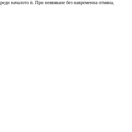
 преди началото ѝ. При неявяване без навременна отмяна,