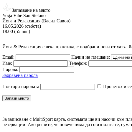
Запазване на място
Yoga Vibe San Stefano
Йога и Релаксация (Васил Савов)
16.05.2026 (събота)
18:00 (55 min)
Йога & Релаксация е лека практика, с подбрани пози от хатха 
Email:
Начин на плащане:
Име:
Телефон:
Парола:
Забравена парола
Повтори паролата
Прочетох и се
За записване с MultiSport карта, системата ще ви насочи към пл
резервации. Ако решите, че повече няма да го използвате, сума