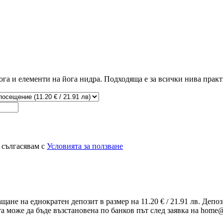
йога и елементи на йога нидра. Подходяща е за всички нива прак
 сългасявам с
Условията за ползване
ащане на еднократен депозит в размер на 11.20 € / 21.91 лв. Деп
та може да бъде възстановена по банков път след заявка на home@