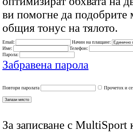
оптимизират обхвата на д
ви помогне да подобрите 
общия тонус на тялото.
Email:
Начин на плащане:
Име:
Телефон:
Парола:
Забравена парола
Повтори паролата
Прочетох и се
За записване с MultiSport